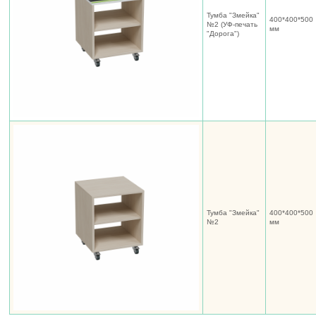
Тумба "Змейка"
400*400*500
№2 (УФ-печать
мм
"Дорога")
Тумба "Змейка"
400*400*500
№2
мм