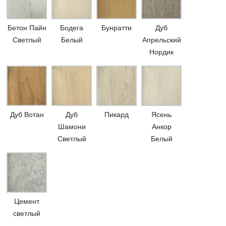
Бетон Пайн
Бодега
Бунратти
Дуб
Светлый
Белый
Апрельский
Нордик
Дуб Вотан
Дуб
Пикард
Ясень
Шамони
Анкор
Светлый
Белый
Цемент
светлый