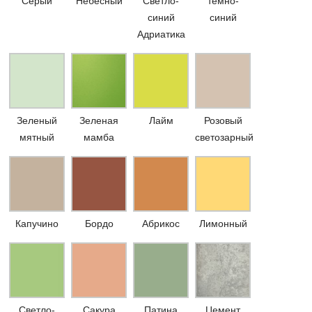
Серый
Небесный
Светло-
темно-
синий
синий
Адриатика
Зеленый
Зеленая
Лайм
Розовый
мятный
мамба
светозарный
Капучино
Бордо
Абрикос
Лимонный
Светло-
Сакура
Патина
Цемент