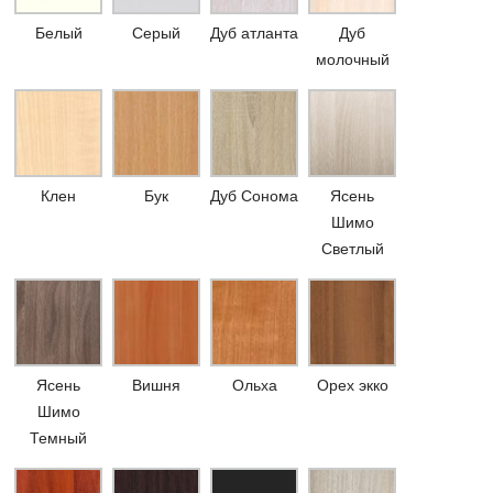
Белый
Серый
Дуб атланта
Дуб
молочный
Клен
Бук
Дуб Сонома
Ясень
Шимо
Светлый
Ясень
Вишня
Ольха
Орех экко
Шимо
Темный