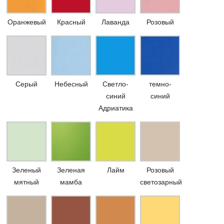
Оранжевый
Красный
Лаванда
Розовый
Серый
Небесный
Светло-
темно-
синий
синий
Адриатика
Зеленый
Зеленая
Лайм
Розовый
мятный
мамба
светозарный