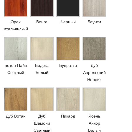
Орех
Венге
Черный
Баунти
итальянский
Бетон Пайн
Бодега
Бунратти
Дуб
Светлый
Белый
Апрельский
Нордик
Дуб Вотан
Дуб
Пикард
Ясень
Шамони
Анкор
Светлый
Белый