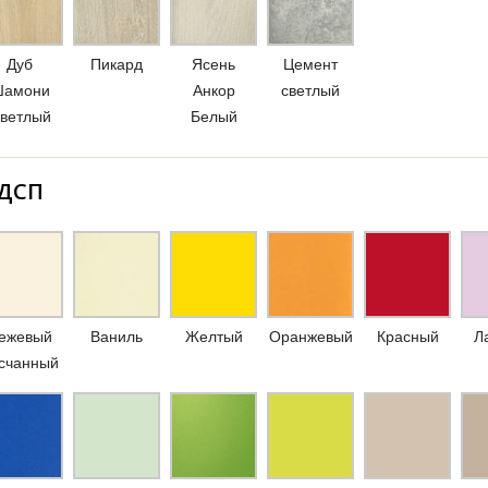
Дуб
Пикард
Ясень
Цемент
амони
Анкор
светлый
ветлый
Белый
ЛДСП
ежевый
Ваниль
Желтый
Оранжевый
Красный
Л
счанный