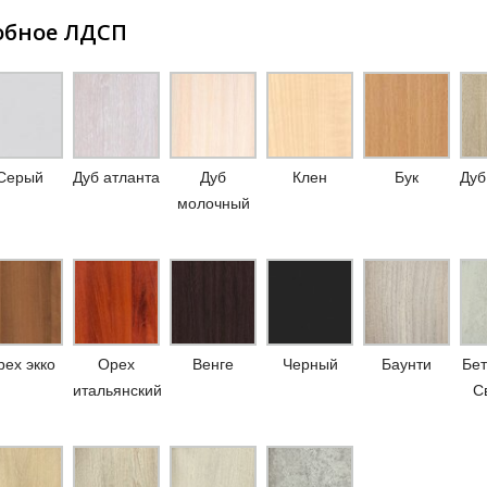
обное ЛДСП
Серый
Дуб атланта
Дуб
Клен
Бук
Дуб
молочный
ех экко
Орех
Венге
Черный
Баунти
Бет
итальянский
С