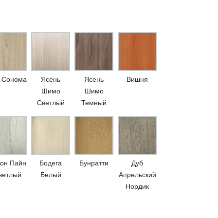
 Сонома
Ясень
Ясень
Вишня
Шимо
Шимо
Светлый
Темный
он Пайн
Бодега
Бунратти
Дуб
ветлый
Белый
Апрельский
Нордик