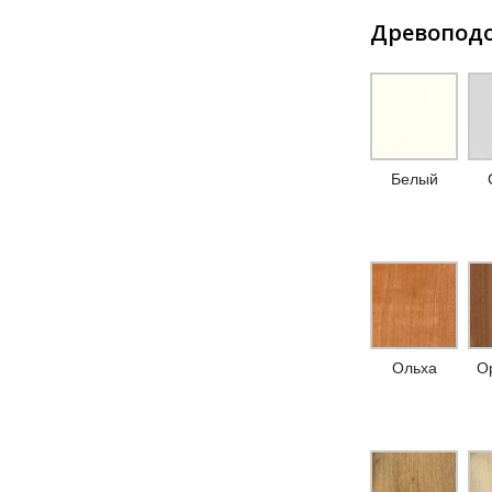
Древопод
Белый
Ольха
Ор