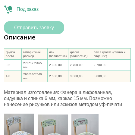
Под заказ
Отправить заявку
Описание
группа
габаритный
лак
краска
лак + краска (спинка и
роста
размер
(полностью)
(полностью)
сидение)
270*327*465
0-2
2 300,00
2 700,00
2 700,00
мм
290*340*540
1-3
2 500,00
3 000,00
3 000,00
мм
Материал изготовления: Фанера шлифованная,
сидушка и спинка 6 мм, каркас 15 мм. Возможно
нанесение рисунков или эскизов методом уф-печати