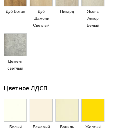
Дуб Вотан
Дуб
Пикард
Ясень
Шамони
Анкор
Светлый
Белый
Цемент
светлый
Цветное ЛДСП
Белый
Бежевый
Ваниль
Желтый