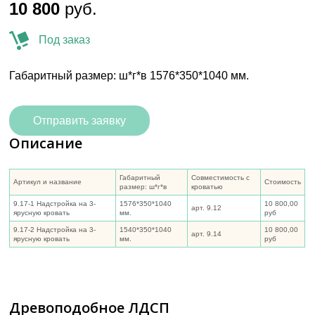
10 800
руб.
Под заказ
Габаритный размер: ш*г*в 1576*350*1040 мм.
Отправить заявку
Описание
Габаритный
Совместимость с
Артикул и название
Стоимость
размер: ш*г*в
кроватью
9.17-1 Надстройка на 3-
1576*350*1040
10 800,00
арт. 9.12
ярусную кровать
мм.
руб
9.17-2 Надстройка на 3-
1540*350*1040
10 800,00
арт. 9.14
ярусную кровать
мм.
руб
Древоподобное ЛДСП