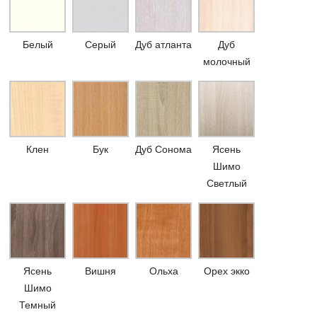
Белый
Серый
Дуб атланта
Дуб
молочный
Клен
Бук
Дуб Сонома
Ясень
Шимо
Светлый
Ясень
Вишня
Ольха
Орех экко
Шимо
Темный