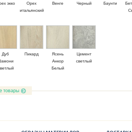
ех экко
Орех
Венге
Черный
Баунти
Бет
итальянский
С
Дуб
Пикард
Ясень
Цемент
амони
Анкор
светлый
ветлый
Белый
е товары