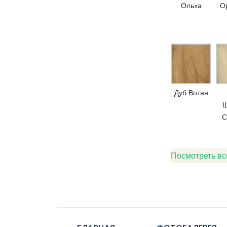
Ольха
Ор
Дуб Вотан
Ш
С
Посмотреть вс