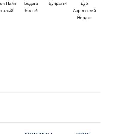
он Пайн
Бодега
Бунратти
Дуб
ветлый
Белый
Апрельский
Нордик