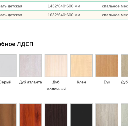
вать детская
1432*640*600 мм
спальное мес
вать детская
1632*640*600 мм
спальное мес
обное ЛДСП
Серый
Дуб атланта
Дуб
Клен
Бук
Дуб
молочный