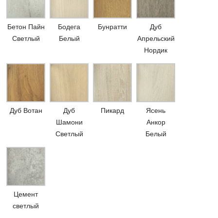
Бетон Пайн
Бодега
Бунратти
Дуб
Светлый
Белый
Апрельский
Нордик
Дуб Вотан
Дуб
Пикард
Ясень
Шамони
Анкор
Светлый
Белый
Цемент
светлый