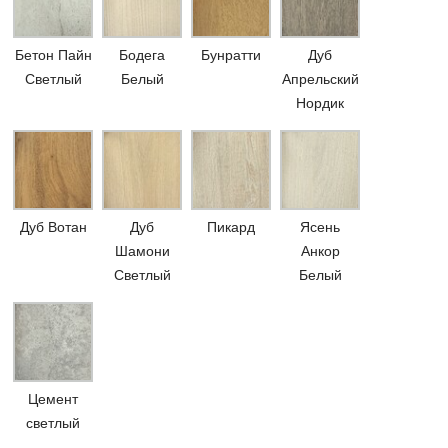
Бетон Пайн
Бодега
Бунратти
Дуб
Светлый
Белый
Апрельский
Нордик
Дуб Вотан
Дуб
Пикард
Ясень
Шамони
Анкор
Светлый
Белый
Цемент
светлый