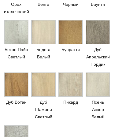
Орех
Венге
Черный
Баунти
итальянский
Бетон Пайн
Бодега
Бунратти
Дуб
Светлый
Белый
Апрельский
Нордик
Дуб Вотан
Дуб
Пикард
Ясень
Шамони
Анкор
Светлый
Белый