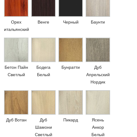
Орех
Венге
Черный
Баунти
итальянский
Бетон Пайн
Бодега
Бунратти
Дуб
Светлый
Белый
Апрельский
Нордик
Дуб Вотан
Дуб
Пикард
Ясень
Шамони
Анкор
Светлый
Белый