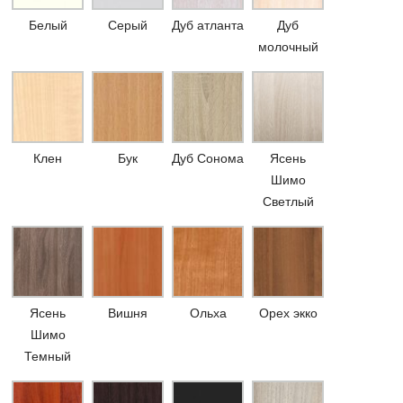
Белый
Серый
Дуб атланта
Дуб
молочный
Клен
Бук
Дуб Сонома
Ясень
Шимо
Светлый
Ясень
Вишня
Ольха
Орех экко
Шимо
Темный