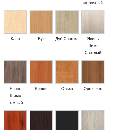
молочный
Клен
Бук
Дуб Сонома
Ясень
Шимо
Светлый
Ясень
Вишня
Ольха
Орех экко
Шимо
Темный