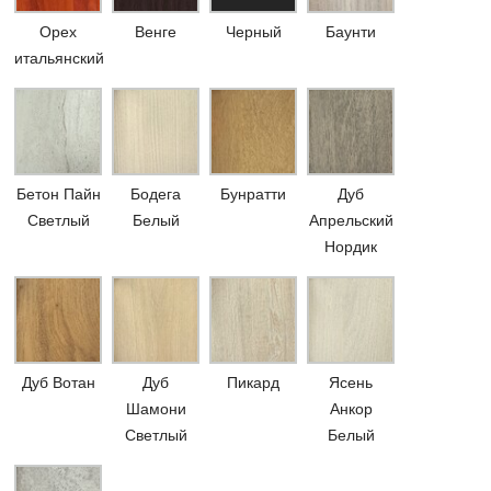
Орех
Венге
Черный
Баунти
итальянский
Бетон Пайн
Бодега
Бунратти
Дуб
Светлый
Белый
Апрельский
Нордик
Дуб Вотан
Дуб
Пикард
Ясень
Шамони
Анкор
Светлый
Белый