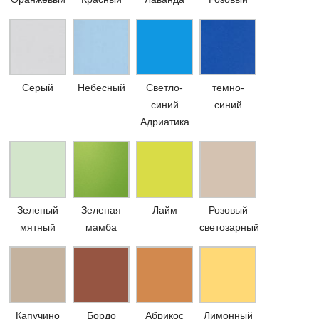
Серый
Небесный
Светло-
темно-
синий
синий
Адриатика
Зеленый
Зеленая
Лайм
Розовый
мятный
мамба
светозарный
Капучино
Бордо
Абрикос
Лимонный