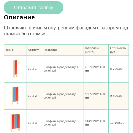
Отправить заявку
Описание
Шкафчик с прямым внутренним фасадом с зазором под
скамью без скамьи.
Габариты
Стоимость,
эскиз
Артикул
Название
(ш*г*в)
руб
Шкафчик в раздевалку 1-
292*320*1400
10.2-1
5 700,00
местный
мм
Шкафчик в раздевалку 2-
568*320*1400
10.2-2
9 400,00
местный
мм
Шкафчик в раздевалку 3-
844*320*1400
10.2-3
13 100,00
местный
мм