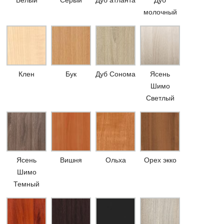
Белый
Серый
Дуб атланта
Дуб
молочный
Клен
Бук
Дуб Сонома
Ясень
Шимо
Светлый
Ясень
Вишня
Ольха
Орех экко
Шимо
Темный