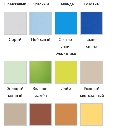
Оранжевый
Красный
Лаванда
Розовый
Серый
Небесный
Светло-
темно-
синий
синий
Адриатика
Зеленый
Зеленая
Лайм
Розовый
мятный
мамба
светозарный