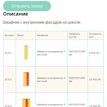
Отправить заявку
Описание
Шкафчик с внутренним фасадом на цоколе.
Габариты
Стоимость,
Артикул
Эскиз
Название
(ш*г*в)
руб
Шкафчик в раздевалку 1-
292*320*1400
10.6-1
6 500,00
местный
мм
Шкафчик в раздевалку 2-
568*320*1400
10.6-2
10 400,00
местный
мм
Шкафчик в раздевалку 3-
844*320*1400
10.6-3
14 300,00