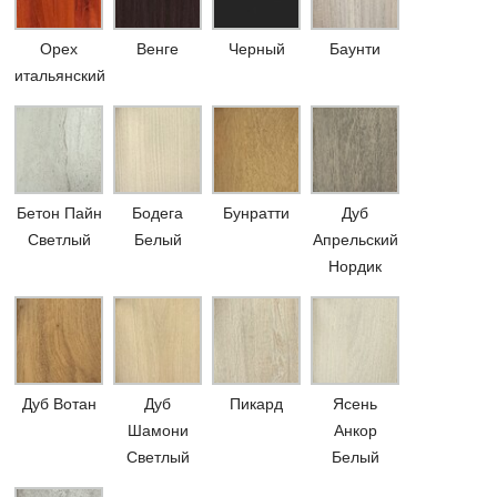
Орех
Венге
Черный
Баунти
итальянский
Бетон Пайн
Бодега
Бунратти
Дуб
Светлый
Белый
Апрельский
Нордик
Дуб Вотан
Дуб
Пикард
Ясень
Шамони
Анкор
Светлый
Белый