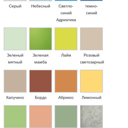
Серый
Небесный
Светло-
темно-
синий
синий
Адриатика
Зеленый
Зеленая
Лайм
Розовый
мятный
мамба
светозарный
Капучино
Бордо
Абрикос
Лимонный