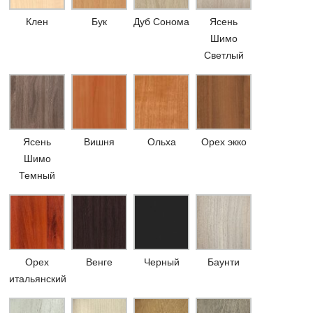
Клен
Бук
Дуб Сонома
Ясень
Шимо
Светлый
Ясень
Вишня
Ольха
Орех экко
Шимо
Темный
Орех
Венге
Черный
Баунти
итальянский