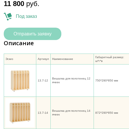
11 800
руб.
Под заказ
Отправить заявку
Описание
Габаритный размер:
Эскиз
Артикул
Наименование
ш*г*в
Вешалка для полотенец 12
13.7-12
750*290*850 мм
ячеек
Вешалка для полотенец 14
13.7-14
872*290*850 мм
ячеек