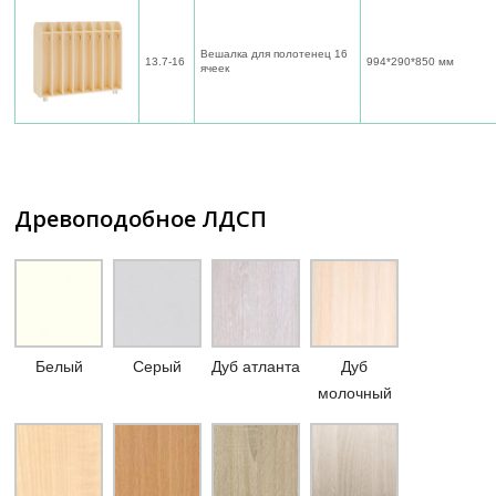
Вешалка для полотенец 16
13.7-16
994*290*850 мм
ячеек
Древоподобное ЛДСП
Белый
Серый
Дуб атланта
Дуб
молочный