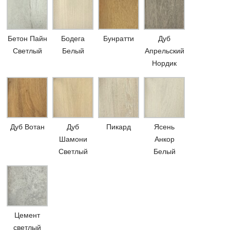
Бетон Пайн
Бодега
Бунратти
Дуб
Светлый
Белый
Апрельский
Нордик
Дуб Вотан
Дуб
Пикард
Ясень
Шамони
Анкор
Светлый
Белый
Цемент
светлый