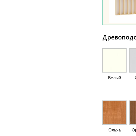
Древопод
Белый
Ольха
Ор