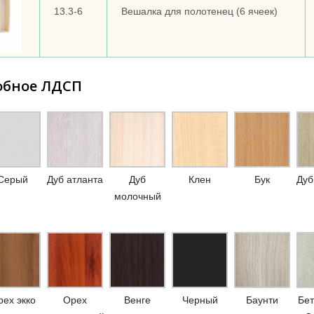
13.3-6
Вешалка для полотенец (6 ячеек)
обное ЛДСП
Серый
Дуб атланта
Дуб
Клен
Бук
Дуб
молочный
ех экко
Орех
Венге
Черный
Баунти
Бет