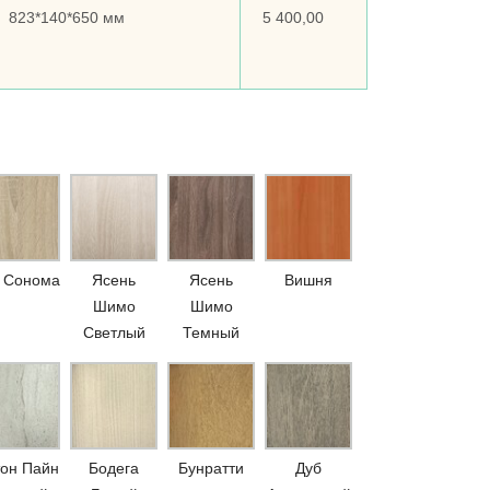
823*140*650 мм
5 400,00
 Сонома
Ясень
Ясень
Вишня
Шимо
Шимо
Светлый
Темный
он Пайн
Бодега
Бунратти
Дуб