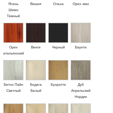
Ясень
Вишня
Ольха
Орех экко
Шимо
Темный
Орех
Венге
Черный
Баунти
итальянский
Бетон Пайн
Бодега
Бунратти
Дуб
Светлый
Белый
Апрельский
Нордик