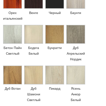
Орех
Венге
Черный
Баунти
итальянский
Бетон Пайн
Бодега
Бунратти
Дуб
Светлый
Белый
Апрельский
Нордик
Дуб Вотан
Дуб
Пикард
Ясень
Шамони
Анкор
Светлый
Белый