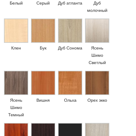
Белый
Серый
Дуб атланта
Дуб
молочный
Клен
Бук
Дуб Сонома
Ясень
Шимо
Светлый
Ясень
Вишня
Ольха
Орех экко
Шимо
Темный