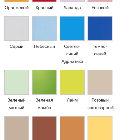
Оранжевый
Красный
Лаванда
Розовый
Серый
Небесный
Светло-
темно-
синий
синий
Адриатика
Зеленый
Зеленая
Лайм
Розовый
мятный
мамба
светозарный