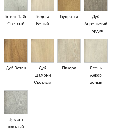
Бетон Пайн
Бодега
Бунратти
Дуб
Светлый
Белый
Апрельский
Нордик
Дуб Вотан
Дуб
Пикард
Ясень
Шамони
Анкор
Светлый
Белый
Цемент
светлый