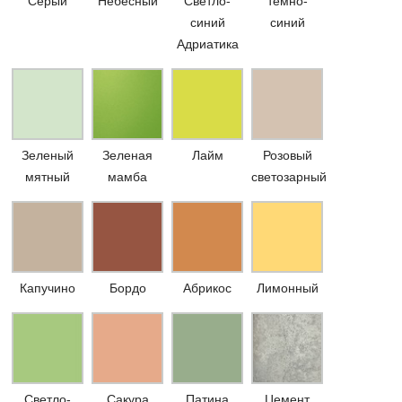
Серый
Небесный
Светло-
темно-
синий
синий
Адриатика
Зеленый
Зеленая
Лайм
Розовый
мятный
мамба
светозарный
Капучино
Бордо
Абрикос
Лимонный
Светло-
Сакура
Патина
Цемент